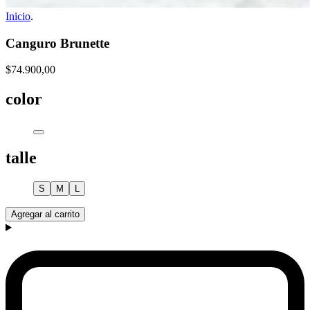
Inicio
.
Canguro Brunette
$74.900,00
color
talle
S
M
L
Agregar al carrito