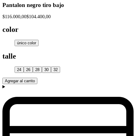
Pantalon negro tiro bajo
$116.000,00
$104.400,00
color
único color
talle
24
26
28
30
32
Agregar al carrito