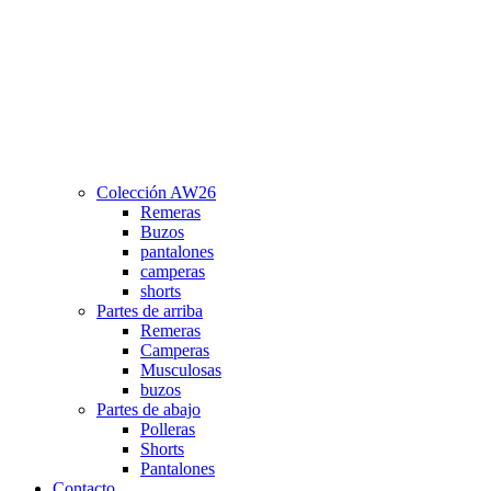
Colección AW26
Remeras
Buzos
pantalones
camperas
shorts
Partes de arriba
Remeras
Camperas
Musculosas
buzos
Partes de abajo
Polleras
Shorts
Pantalones
Contacto